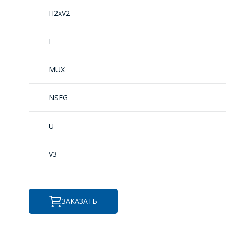
H2xV2
I
MUX
NSEG
U
V3
ЗАКАЗАТЬ