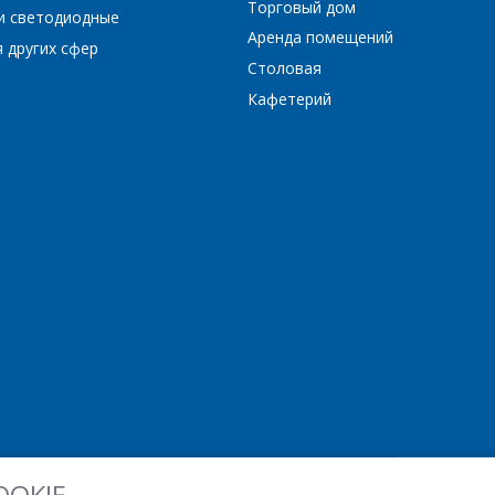
*
- обязательные поля
Торговый дом
и светодиодные
Аренда помещений
 других сфер
Столовая
*
- обязательные поля
ОТПРАВИТЬ
Кафетерий
ОТПРАВИТЬ
OOKIE