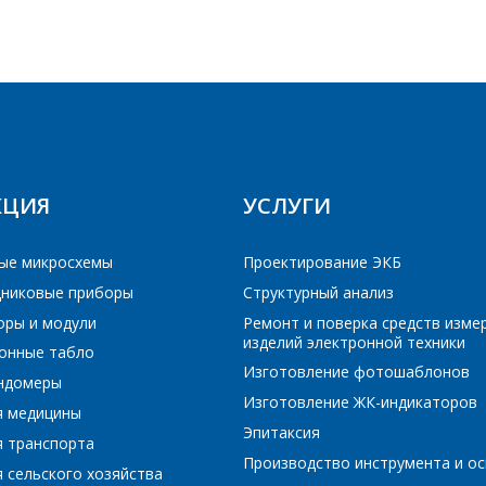
ПОИСК
Интересующий товар/услуга
E-mail
*
РЕЙТИ В КОРЗИНУ
ПРОДОЛЖИТЬ ПОКУПКИ
Сообщение
*
Интересующий товар/услуга, их количество
*
КЦИЯ
УСЛУГИ
ые микросхемы
Проектирование ЭКБ
никовые приборы
Структурный анализ
Комментарий
*
оры и модули
Ремонт и поверка средств изме
изделий электронной техники
Я согласен на обработку персональных данных
*
онные табло
Изготовление фотошаблонов
ундомеры
Изготовление ЖК-индикаторов
я медицины
Эпитаксия
я транспорта
Производство инструмента и ос
 сельского хозяйства