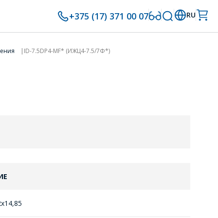
+375 (17) 371 00 07
RU
нения
ID-7.5DP4-MF* (ИЖЦ4-7.5/7Ф*)
ИЕ
2х14,85