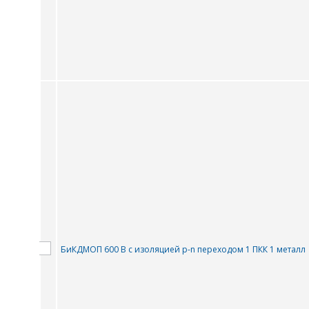
ПЕ
БиКДМОП 600 В с изоляцией p-n переходом 1 ПКК 1 металл