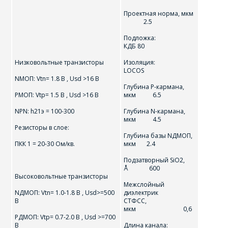
Проектная норма, мкм
2.5
Подложка:
КДБ 80
Низковольтные транзисторы
Изоляция:
LOCOS
NMOП: Vtn= 1.8 B , Usd >16 В
Глубина P-кармана,
PMOП: Vtp= 1.5 B , Usd >16 В
мкм 6.5
NPN: h21э = 100-300
Глубина N-кармана,
мкм 4.5
Резисторы в слое:
Глубина базы NДMOП,
ПКК 1 = 20-30 Ом/кв.
мкм 2.4
Подзатворный SiO2,
Å 600
Высоковольтные транзисторы
Межслойный
NДMOП: Vtn= 1.0-1.8 B , Usd>=500
диэлектрик
В
СТФСС,
мкм 0,6
PДMOП: Vtp= 0.7-2.0 B , Usd >=700
В
Длина канала: