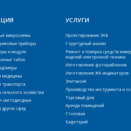
КЦИЯ
УСЛУГИ
ые микросхемы
Проектирование ЭКБ
никовые приборы
Структурный анализ
оры и модули
Ремонт и поверка средств изме
изделий электронной техники
онные табло
Изготовление фотошаблонов
ундомеры
Изготовление ЖК-индикаторов
я медицины
Эпитаксия
я транспорта
Производство инструмента и ос
 сельского хозяйства
Торговый дом
и светодиодные
Аренда помещений
 других сфер
Столовая
Кафетерий