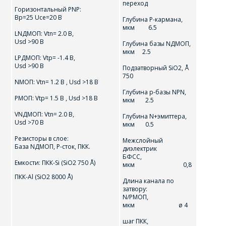
переход
Горизонтальный PNP:
Вр=25 Uсе=20 В
Глубина P-кармана,
мкм 6.5
LNДMOП: Vtn= 2.0 B,
Usd >90 В
Глубина базы NДMOП,
мкм 2.5
LPДMOП: Vtp= -1.4 B,
Usd >90 В
Подзатворный SiO2, Å
750
NMOП: Vtn= 1.2 B , Usd >18 В
Глубина p-базы NPN,
PMOП: Vtp= 1.5 B , Usd >18 В
мкм 2.5
VNДMOП: Vtn= 2.0 B,
Глубина N+эмиттера,
Usd >70 В
мкм 0.5
Резисторы в слое:
Межслойный
База NДMOП, Р-сток, ПКК.
диэлектрик
БФСС,
Емкости: ПКК-Si (SiO2 750 Å)
мкм 0,8
ПКК-Al (SiO2 8000 Å)
Длина канала по
затвору:
N/PMOП,
мкм ø 4
шаг ПКК,