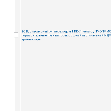
90 В, с изоляцией p-n переходом 1 ПКК 1 металл, NMOП/
горизонтальные транзисторы, мощный вертикальный NДM
транзисторы