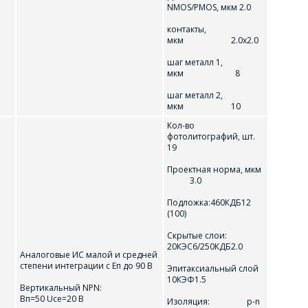
NMOS/PMOS, мкм 2.0
контакты,
мкм 2.0х2.0
шаг металл 1,
мкм 8
шаг металл 2,
мкм 10
Кол-во
фотолитографий, шт.
19
Проектная норма, мкм
3.0
Подложка:460КДБ12
(100)
Скрытые слои:
20КЭС6/250КДБ2.0
Аналоговые ИС малой и средней
степени интеграции с Еп до 90 В
Эпитаксиальный слой
10КЭФ1.5
Вертикальный NPN:
Вп=50 Uсе=20 В
Изоляция: p-n