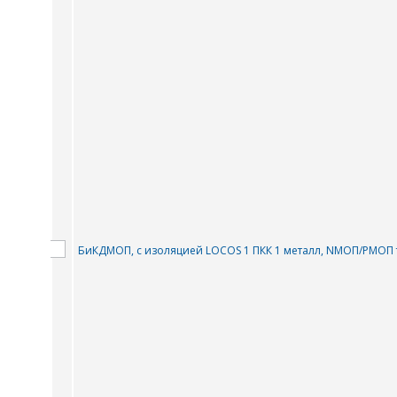
БиКДМОП, с изоляцией LOCOS 1 ПКК 1 металл, NMOП/PMOП