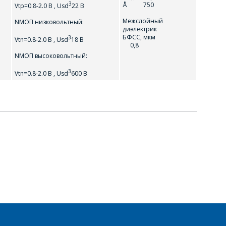
3
Å 750
Vtp=0.8-2.0 B , Usd
22 В
Межслойный
NMOП низковольтный:
диэлектрик
БФСС, мкм
3
Vtn=0.8-2.0 B , Usd
18 В
0,8
NMOП высоковольтный:
3
Vtn=0.8-2.0 B , Usd
600 В