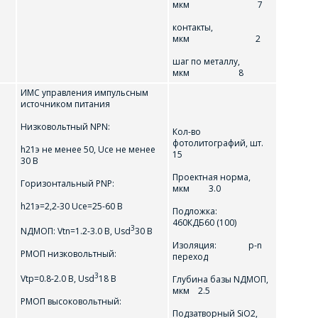
мкм 7
контакты,
мкм 2
шаг по металлу,
мкм 8
ИМС управления импульсным
источником питания
Низковольтный NPN:
Кол-во
фотолитографий, шт.
h21э не менее 50, Uсе не менее
15
30 В
Проектная норма,
Горизонтальный PNP:
мкм 3.0
h21э=2,2-30 Uсе=25-60 В
Подложка:
460КДБ60 (100)
3
NДMOП: Vtn=1.2-3.0 В, Usd
30 В
Изоляция: p-n
PMOП низковольтный:
переход
3
Vtp=0.8-2.0 B, Usd
18 В
Глубина базы NДMOП,
мкм 2.5
PMOП высоковольтный:
Подзатворный SiO2,