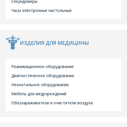
ОТВЕТЯТ НА
Секундомеры
Укажите
ВАШИ
Часы электронные настольные
интересующее Вас
изделие, и
ВОПРОСЫ
сотрудники компании
свяжутся с Вами по
вопросам стоимости
Ваше имя
*
и сроков поставки.
ИЗДЕЛИЯ ДЛЯ МЕДИЦИНЫ
Фамилия Имя
*
Телефон
*
Реанимационное оборудование
Организация
*
Диагностическое оборудование
Неонатальное оборудование
E-mail
Мебель для медучреждений
ПОИСК
Телефон
*
Обеззараживатели и очистители воздуха
Интересующий товар/
услуга
E-mail
*