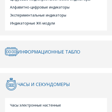
Алфавитно-цифровые индикаторы
Экспериментальные индикаторы
Индикаторные ЖК-модули
ИНФОРМАЦИОННЫЕ ТАБЛО
ОФОРМИТЬ ЗАКАЗ
Форма предназначена
ЗАДАТЬ ВОПРОС
для юридических лиц
ЧАСЫ И СЕКУНДОМЕРЫ
и ИП.
Продажи физическим
СОТРУДНИКИ
лицам
осуществляются в ТД
КОМПАНИИ С
"ИНТЕГРАЛ", тел.+375
Часы электронные настенные
РАДОСТЬЮ
(17) 350-94-32