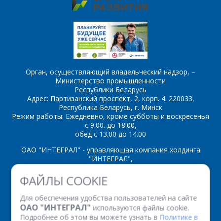
Орган, осуществляющий владельческий надзор, –
Министерство промышленности
Республики Беларусь
Адрес: Партизанский проспект, 2, корп. 4. 220033,
Республика Беларусь, г. Минск
Режим работы: Ежедневно, кроме субботы и воскресенья
с 9.00. до 18.00,
обед с 13.00 до 14.00
ОАО "ИНТЕГРАЛ" - управляющая компания холдинга
"ИНТЕГРАЛ",
ул. Казинца И.П., д.121А, комната 327, г. Минск, 220108,
ФАЙЛЫ COOKIE
Республика Беларусь
Время работы: пн-пт с 08.30 до 17.00
Для обеспечения удобства пользователей на сайте
Факс: (+375 17) 338 12 94 УНП 100386629
ОАО "ИНТЕГРАЛ"
используются файлы cookie.
Рег. номер 100386629 от 01.08.2013 г.
Подробнее об этом вы можете узнать в
Политике в