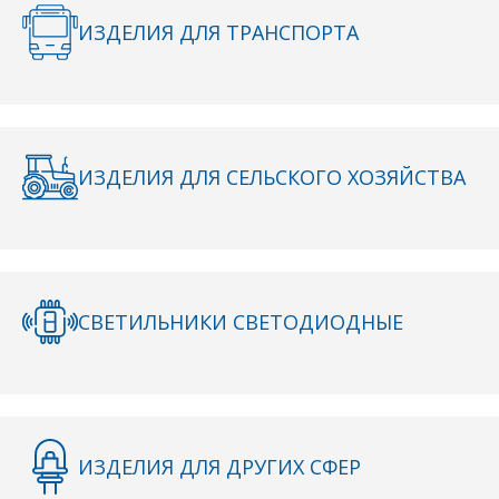
ИЗДЕЛИЯ ДЛЯ ТРАНСПОРТА
Сообщение
*
Интересующий товар/
*
услуга, их количество
ИЗДЕЛИЯ ДЛЯ СЕЛЬСКОГО ХОЗЯЙСТВА
Комментарий
Я согласен на
*
обработку
персональных данных
*
СВЕТИЛЬНИКИ СВЕТОДИОДНЫЕ
*
- обязательные
поля
ИЗДЕЛИЯ ДЛЯ ДРУГИХ СФЕР
*
- обязательные
ОТПРАВИТЬ