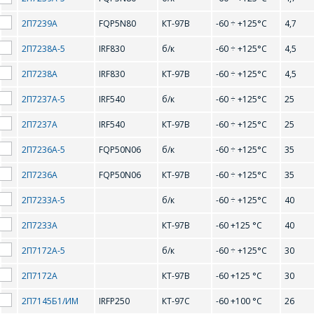
S
2П7239А
FQP5N80
КТ-97В
-60 ÷ +125°С
4,7
2П7238А-5
IRF830
б/к
-60 ÷ +125°С
4,5
STP40N10
2П7238А
IRF830
КТ-97В
-60 ÷ +125°С
4,5
2П7237А-5
IRF540
б/к
-60 ÷ +125°С
25
2П7237А
IRF540
КТ-97В
-60 ÷ +125°С
25
2П7236А-5
FQP50N06
б/к
-60 ÷ +125°С
35
2П7236А
FQP50N06
КТ-97В
-60 ÷ +125°С
35
ОФОРМИТЬ ЗАКАЗ
2П7233А-5
б/к
-60 ÷ +125°С
40
2П7233А
КТ-97В
-60 +125 °С
40
Форма предназначена
ЗАДАТЬ ВОПРОС
2П7172А-5
б/к
-60 ÷ +125°С
30
для юридических лиц
и ИП.
2П7172А
КТ-97В
-60 +125 °С
30
Продажи физическим
СОТРУДНИКИ
лицам
2П7145Б1/ИМ
IRFP250
КТ-97С
-60 +100 °С
26
осуществляются в ТД