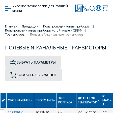
Высокие технологии для лучшей
жизни
ПРОТОТИП
ТИП КОРПУСА
Главная
Продукция
Полупроводниковые приборы
ПЕРЕЙТИ В КОРЗИНУ
Полупроводниковые приборы устойчивые к СВВФ
Транзисторы
Полевые N-канальные транзисторы
ПРОДОЛЖИТЬ ПОКУПКИ
ПОЛЕВЫЕ N-КАНАЛЬНЫЕ ТРАНЗИСТОРЫ
F
ВЫБРАТЬ ПАРАМЕТРЫ
FQP50N06
FQP5N80
ЗАКАЗАТЬ ВЫБРАННОЕ
I
IRF540
IRF830
IC
ТИП
ДИАПАЗОН
ОБОЗНАЧЕНИЕ
ПРОТОТИП
MAX,
КОРПУСА
ТЕМПЕРАТУР
A
IRFP250
2П7239А-5
FQP5N80
б/к
-60 ÷ +125°С
4,7