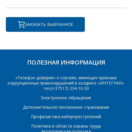
услуга
E-mail
*
ЗАКАЗАТЬ ВЫБРАННОЕ
Сообщение
*
Интересующий товар/
*
услуга, их количество
ПОЛЕЗНАЯ ИНФОРМАЦИЯ
Комментарий
Я согласен на
*
«Телефон доверия» о случаях, имеющих признаки
обработку
персональных данных
*
коррупционных правонарушений в холдинге «ИНТЕГРАЛ»:
тел.(+37517) 234-10-50
Электронное обращение
Дополнительное пенсионное страхование
Профилактика киберпреступлений
*
- обязательные
Политика в области охраны труда
поля
Экологическая политика