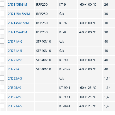
КОМПАНИИ С
"ИНТЕГРАЛ", тел.+375
2П7145Б/ИМ
IRFP250
КТ-9
-60 +100 °С
26
РАДОСТЬЮ
(17) 350-94-32
ОТВЕТЯТ НА
2П7145А-5/ИМ
IRFP250
б/к
30
Укажите
ВАШИ
интересующее Вас
2П7145А1/ИМ
IRFP250
КТ-97С
-60 +100 °С
30
изделие, и
ВОПРОСЫ
сотрудники компании
2П7145А/ИМ
IRFP250
КТ-9
-60 +100 °С
30
свяжутся с Вами по
вопросам стоимости
2П771А-6
STP40N10
б/к
40
Ваше имя
*
и сроков поставки.
2П771А-5
STP40N10
б/к
40
Фамилия Имя
*
2П771А91
STP40N10
КТ-90
-60 +100 °С
40
Телефон
*
2П771А
STP40N10
КТ-28-2
-60 +100 °С
40
2П525А-5
б/к
1,14
Организация
*
2П525А9
КТ-99-1
-60 +125 °С
1,14
E-mail
2П524А9
КТ-99-1
-60 +125 °С
1,4
ПОИСК
Телефон
*
2П524А-5
КТ-99-1
-60 +125 °С
1,4
Интересующий товар/