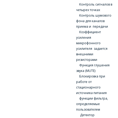
ЗАДАТЬ ВОПРОС
Контроль сигналов в
для юридических лиц
и ИП.
четырех точках
Продажи физическим
Контроль шумового
СОТРУДНИКИ
лицам
фона для каналов
осуществляются в ТД
КОМПАНИИ С
приема и передачи
"ИНТЕГРАЛ", тел.+375
Коэффициент
РАДОСТЬЮ
(17) 350-94-32
усиления
ОТВЕТЯТ НА
микрофонного
Укажите
ВАШИ
усилителя задается
интересующее Вас
внешними
изделие, и
ВОПРОСЫ
сотрудники компании
резисторами
свяжутся с Вами по
Функция глушения
вопросам стоимости
Ваше имя
*
звука (MUTE)
и сроков поставки.
Блокировка при
работе от
Фамилия Имя
*
стационарного
источника питания
Телефон
*
функции фильтра,
определяемые
Организация
*
пользователем
Детектор