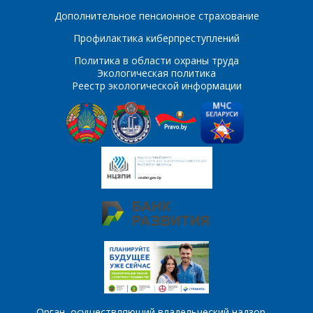
Дополнительное пенсионное страхование
Профилактика киберпреступлений
*
- обязательные
Политика в области охраны труда
поля
Экологическая политика
Реестр экологической информации
*
- обязательные
ОТПРАВИТЬ
поля
ОТПРАВИТЬ
Орган, осуществляющий владельческий надзор, –