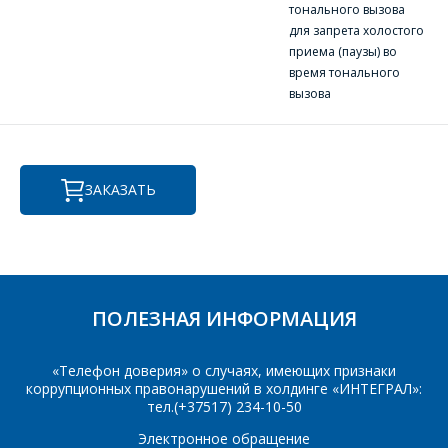
E-mail
тонального вызова
для запрета холостого
ПОИСК
приема (паузы) во
Телефон
*
время тонального
вызова
Интересующий товар/
услуга
E-mail
*
ЗАКАЗАТЬ
Сообщение
*
Интересующий товар/
*
услуга, их количество
ПОЛЕЗНАЯ ИНФОРМАЦИЯ
Комментарий
Я согласен на
*
обработку
«Телефон доверия» о случаях, имеющих признаки
персональных данных
*
коррупционных правонарушений в холдинге «ИНТЕГРАЛ»:
тел.(+37517) 234-10-50
Электронное обращение