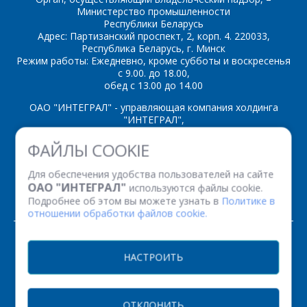
Министерство промышленности
Республики Беларусь
Адрес: Партизанский проспект, 2, корп. 4. 220033,
Республика Беларусь, г. Минск
Режим работы: Ежедневно, кроме субботы и воскресенья
с 9.00. до 18.00,
обед с 13.00 до 14.00
ОАО "ИНТЕГРАЛ" - управляющая компания холдинга
"ИНТЕГРАЛ",
ул. Казинца И.П., д.121А, комната 327, г. Минск, 220108,
ФАЙЛЫ COOKIE
Республика Беларусь
Время работы: пн-пт с 08.30 до 17.00
Для обеспечения удобства пользователей на сайте
Факс: (+375 17) 338 12 94 УНП 100386629
ОАО "ИНТЕГРАЛ"
используются файлы cookie.
Рег. номер 100386629 от 01.08.2013 г.
Подробнее об этом вы можете узнать в
Политике в
отношении обработки файлов cookie.
© 2026. Все права защищены.
НАСТРОИТЬ
Версия для печати
ОТКЛОНИТЬ