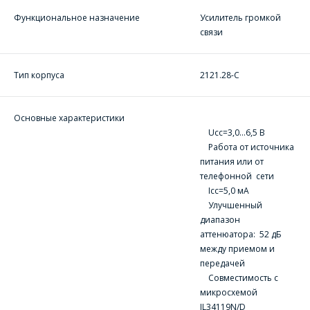
Функциональное назначение
Усилитель громкой
связи
Тип корпуса
2121.28-C
Основные характеристики
Ucс=3,0...6,5 В
Работа от источника
питания или от
телефонной сети
Icc=5,0 мА
Улучшенный
диапазон
аттенюатора: 52 дБ
между приемом и
передачей
ОФОРМИТЬ ЗАКАЗ
Совместимость с
микросхемой
IL34119N/D
Форма предназначена