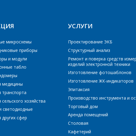
ПОИСК
Интересующий товар/услуга
E-mail
*
РЕЙТИ В КОРЗИНУ
ПРОДОЛЖИТЬ ПОКУПКИ
КЦИЯ
УСЛУГИ
Сообщение
*
Интересующий товар/услуга, их количество
*
ые микросхемы
Проектирование ЭКБ
никовые приборы
Структурный анализ
оры и модули
Ремонт и поверка средств изме
изделий электронной техники
Комментарий
*
онные табло
Изготовление фотошаблонов
ундомеры
Я согласен на обработку персональных данных
*
Изготовление ЖК-индикаторов
я медицины
Эпитаксия
я транспорта
Производство инструмента и ос
 сельского хозяйства
Торговый дом
и светодиодные
Аренда помещений
 других сфер
*
- обязательные поля
Столовая
Кафетерий