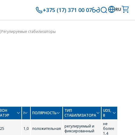
+375 (17) 371 00 07
RU
Регулируемые стабилизаторы
ЗОН
ТИП
UDS,
I
ПОЛЯРНОСТЬ
РАТУР
СТАБИЛИЗАТОРА
В
не
регулируемый и
125
1,0
положительная
более
фиксированный
1,4