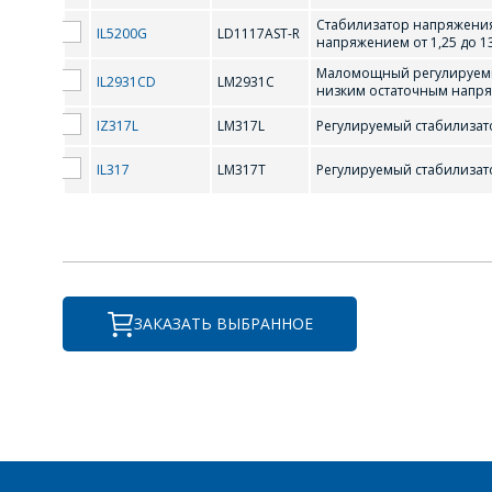
Стабилизатор напряжени
IL5200G
LD1117AST-R
напряжением от 1,25 до 13,
Маломощный регулируемый 
IL2931CD
LM2931C
низким остаточным напр
L
IZ317L
LM317L
Регулируемый стабилизатор
IL317
LM317T
Регулируемый стабилизатор
LD1117AST-R
LM2931C
ЗАКАЗАТЬ ВЫБРАННОЕ