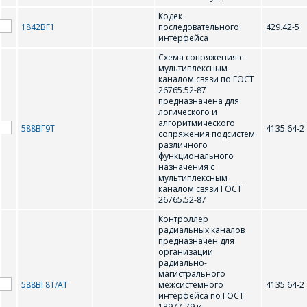
E-mail
Кодек
1842ВГ1
последовательного
429.42-5
интерфейса
ПОИСК
Телефон
*
Схема сопряжения с
мультиплексным
Интересующий товар/
каналом связи по ГОСТ
услуга
26765.52-87
предназначена для
логического и
E-mail
*
алгоритмического
588ВГ9Т
4135.64-2
сопряжения подсистем
различного
Сообщение
*
функционального
назначения с
Интересующий товар/
мультиплексным
*
услуга, их количество
каналом связи ГОСТ
26765.52-87
Контроллер
радиальных каналов
предназначен для
Комментарий
Я согласен на
*
организации
радиально-
обработку
магистрального
персональных данных
*
588ВГ8Т/АТ
межсистемного
4135.64-2
интерфейса по ГОСТ
18977-79 и