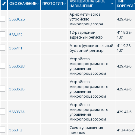
ФУНКЦИОНАЛЬНОЕ
ТИП
ОБОЗНАЧЕНИЕ
ПРОТОТИП
НАЗНАЧЕНИЕ
КОРПУСА
Арифметическое
588ВС2Б
устройство
429.42-5
микропроцессора
12-разрядный
4119.28-
588ИР2
адресный регистр
1.01
Многофункциональный
4119.28-
588ИР1
буферный регистр
1.01
Устройство
микропрограммного
588ВУ2В
429.42-5
управления
микропроцессором
Устройство
микропрограммного
588ВУ2Б
429.42-5
управления
микропроцессором
Устройство
микропрограммного
588ВУ2А
429.42-5
управления
микропроцессором
Схема управления
588ВТ2
4134.48-2
памятью