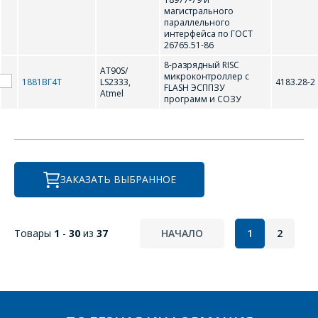
магистрального
параллельного
интерфейса по ГОСТ
26765.51-86
*
- обязательные
8-разрядный RISC
AT90S/
поля
микроконтроллер с
1881ВГ4Т
LS2333,
4183.28-2
FLASH ЭСППЗУ
Atmel
программ и СОЗУ
*
- обязательные
ОТПРАВИТЬ
поля
ОТПРАВИТЬ
ЗАКАЗАТЬ ВЫБРАННОЕ
Товары
1
-
30
из
37
НАЧАЛО
1
2