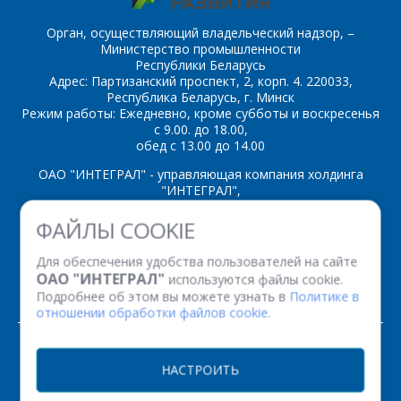
Орган, осуществляющий владельческий надзор, –
Министерство промышленности
Республики Беларусь
Адрес: Партизанский проспект, 2, корп. 4. 220033,
Республика Беларусь, г. Минск
Режим работы: Ежедневно, кроме субботы и воскресенья
с 9.00. до 18.00,
обед с 13.00 до 14.00
ОАО "ИНТЕГРАЛ" - управляющая компания холдинга
"ИНТЕГРАЛ",
ул. Казинца И.П., д.121А, комната 327, г. Минск, 220108,
ФАЙЛЫ COOKIE
Республика Беларусь
Время работы: пн-пт с 08.30 до 17.00
Для обеспечения удобства пользователей на сайте
Факс: (+375 17) 338 12 94 УНП 100386629
ОАО "ИНТЕГРАЛ"
используются файлы cookie.
Рег. номер 100386629 от 01.08.2013 г.
Подробнее об этом вы можете узнать в
Политике в
отношении обработки файлов cookie.
© 2026. Все права защищены.
НАСТРОИТЬ
Версия для печати