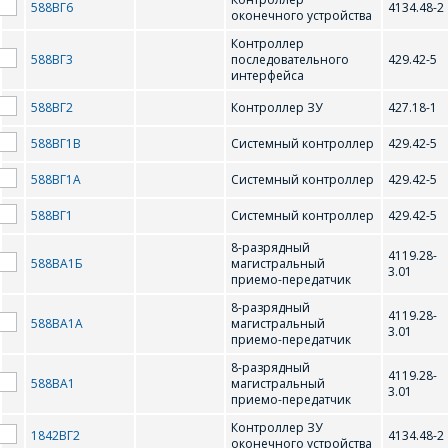
588ВГ6
4134.48-2
оконечного устройства
Форма предназначена
ЗАДАТЬ ВОПРОС
для юридических лиц
Контроллер
и ИП.
588ВГ3
последовательного
429.42-5
Продажи физическим
интерфейса
СОТРУДНИКИ
лицам
588BГ2
Контроллер ЗУ
427.18-1
осуществляются в ТД
КОМПАНИИ С
"ИНТЕГРАЛ", тел.+375
588BГ1B
Системный контроллер
429.42-5
РАДОСТЬЮ
(17) 350-94-32
ОТВЕТЯТ НА
588BГ1A
Системный контроллер
429.42-5
Укажите
ВАШИ
интересующее Вас
588BГ1
Системный контроллер
429.42-5
изделие, и
ВОПРОСЫ
сотрудники компании
8-разрядный
4119.28-
свяжутся с Вами по
588BA1Б
магистральный
3.01
приемо-передатчик
вопросам стоимости
Ваше имя
*
и сроков поставки.
8-разрядный
4119.28-
588ВА1А
магистральный
3.01
Фамилия Имя
*
приемо-передатчик
8-разрядный
4119.28-
Телефон
*
588ВА1
магистральный
3.01
приемо-передатчик
Контроллер ЗУ
Организация
*
1842ВГ2
4134.48-2
оконечного устройства