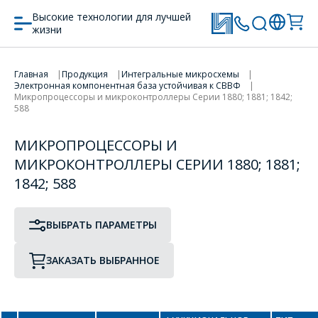
Высокие технологии для лучшей
жизни
ПРОТОТИП
ТИП КОРПУСА
ПЕРЕЙТИ В КОРЗИНУ
Главная
Продукция
Интегральные микросхемы
Электронная компонентная база устойчивая к СВВФ
ПРОДОЛЖИТЬ ПОКУПКИ
Микропроцессоры и микроконтроллеры Серии 1880; 1881; 1842;
588
0-9
МИКРОПРОЦЕССОРЫ И
80C31
80C51
МИКРОКОНТРОЛЛЕРЫ СЕРИИ 1880; 1881;
1842; 588
80C52
ВЫБРАТЬ ПАРАМЕТРЫ
A
ЗАКАЗАТЬ ВЫБРАННОЕ
AT90S/ LS2333, Atmel