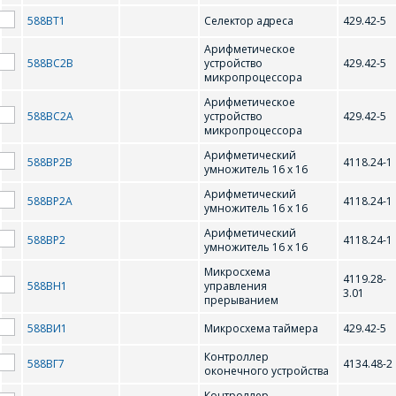
588ВТ1
Селектор адреса
429.42-5
Арифметическое
588ВС2В
устройство
429.42-5
микропроцессора
Арифметическое
588ВС2А
устройство
429.42-5
микропроцессора
Арифметический
588ВР2В
4118.24-1
умножитель 16 х 16
Арифметический
588ВР2А
4118.24-1
умножитель 16 х 16
Арифметический
588ВР2
4118.24-1
умножитель 16 х 16
Микросхема
4119.28-
588ВН1
управления
3.01
прерыванием
588ВИ1
Микросхема таймера
429.42-5
ОФОРМИТЬ ЗАКАЗ
Контроллер
588ВГ7
4134.48-2
оконечного устройства
Контроллер