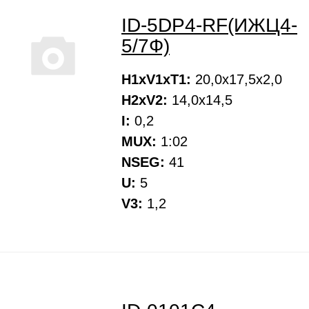
ID-5DP4-RF(ИЖЦ4-
5/7Ф)
H1xV1xT1:
20,0х17,5х2,0
H2xV2:
14,0х14,5
I:
0,2
MUX:
1:02
NSEG:
41
U:
5
V3:
1,2