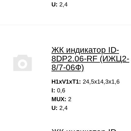
U:
2,4
ЖК индикатор ID-
8DP2.06-RF (ИЖЦ2-
8/7-06Ф)
H1xV1xT1:
24,5х14,3х1,6
I:
0,6
MUX:
2
U:
2,4