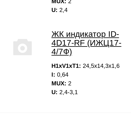
MUX:
2
U:
2,4
ЖК индикатор ID-
4D17-RF (ИЖЦ17-
4/7Ф)
H1xV1xT1:
24,5х14,3х1,6
I:
0,64
MUX:
2
U:
2,4-3,1