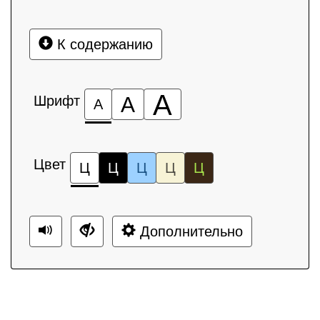
К содержанию
А
Шрифт
А
А
Цвет
Ц
Ц
Ц
Ц
Ц
Дополнительно