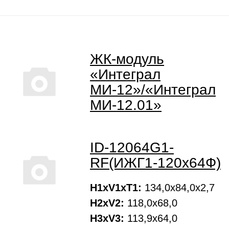
ЖК-модуль
«Интеграл
МИ-12»/«Интеграл
МИ-12.01»
ID-12064G1-
RF(ИЖГ1-120х64Ф)
H1xV1xT1:
134,0х84,0х2,7
H2xV2:
118,0х68,0
H3xV3:
113,9х64,0