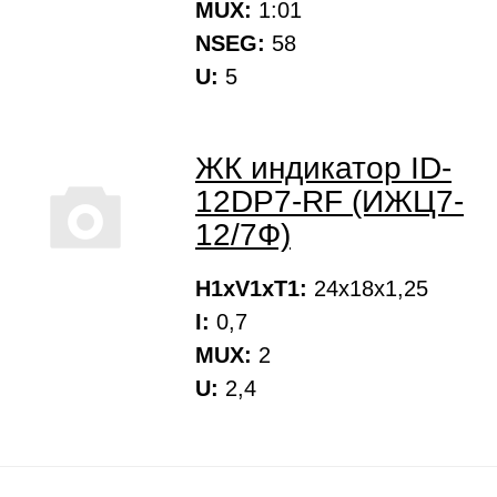
MUX:
1:01
NSEG:
58
U:
5
ЖК индикатор ID-
12DP7-RF (ИЖЦ7-
12/7Ф)
H1xV1xT1:
24х18х1,25
I:
0,7
MUX:
2
U:
2,4