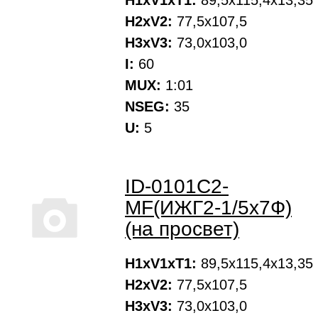
H1xV1xT1:
89,5х115,4х13,35
H2xV2:
77,5х107,5
H3xV3:
73,0х103,0
I:
60
MUX:
1:01
NSEG:
35
U:
5
ID-0101С2-
MF(ИЖГ2-1/5х7Ф)
(на просвет)
H1xV1xT1:
89,5х115,4х13,35
H2xV2:
77,5х107,5
H3xV3:
73,0х103,0