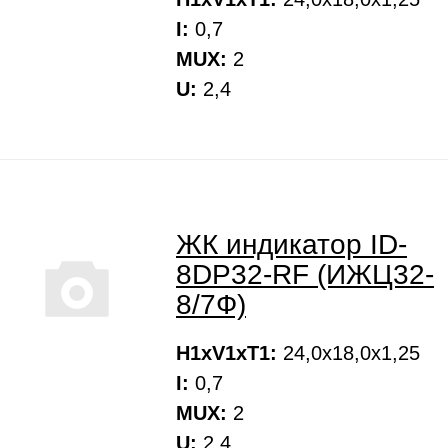
I:
0,7
MUX:
2
U:
2,4
ЖК индикатор ID-
8DP32-RF (ИЖЦ32-
8/7Ф)
H1xV1xT1:
24,0х18,0х1,25
I:
0,7
MUX:
2
U:
2,4