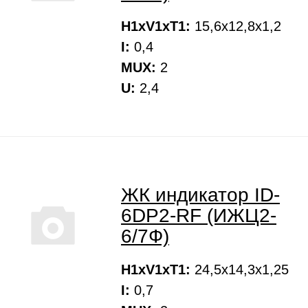
H1xV1xT1:
15,6х12,8х1,2
I:
0,4
MUX:
2
U:
2,4
ЖК индикатор ID-
6DP2-RF (ИЖЦ2-
6/7Ф)
H1xV1xT1:
24,5х14,3х1,25
I:
0,7