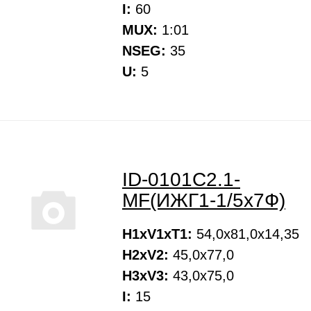
I:
60
MUX:
1:01
NSEG:
35
U:
5
ID-0101С2.1-
MF(ИЖГ1-1/5х7Ф)
H1xV1xT1:
54,0х81,0х14,35
H2xV2:
45,0х77,0
H3xV3:
43,0х75,0
I:
15