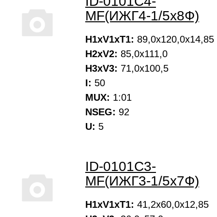
ID-0101С4-
MF(ИЖГ4-1/5х8Ф)
H1xV1xT1:
89,0х120,0х14,85
H2xV2:
85,0х111,0
H3xV3:
71,0х100,5
I:
50
MUX:
1:01
NSEG:
92
U:
5
ID-0101С3-
MF(ИЖГ3-1/5х7Ф)
H1xV1xT1:
41,2х60,0х12,85