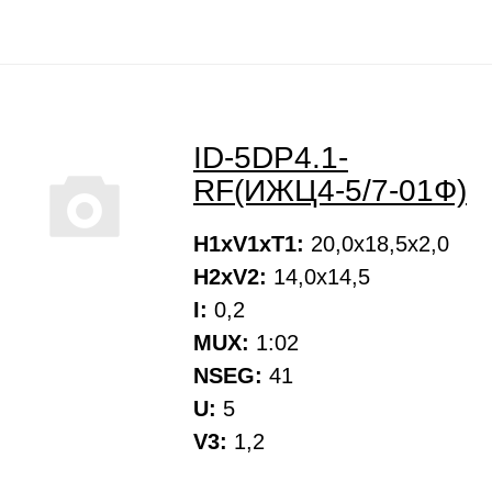
ID-5DP4.1-
RF(ИЖЦ4-5/7-01Ф)
H1xV1xT1:
20,0х18,5х2,0
H2xV2:
14,0х14,5
I:
0,2
MUX:
1:02
NSEG:
41
U:
5
V3:
1,2