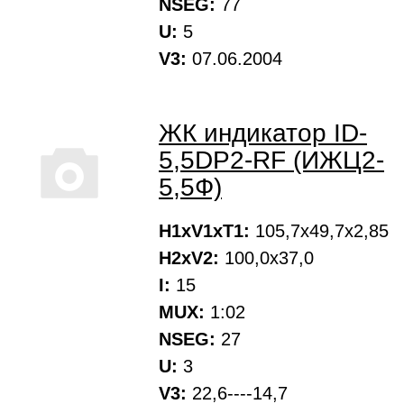
NSEG:
77
U:
5
V3:
07.06.2004
ЖК индикатор ID-
5,5DP2-RF (ИЖЦ2-
5,5Ф)
H1xV1xT1:
105,7х49,7х2,85
H2xV2:
100,0х37,0
I:
15
MUX:
1:02
NSEG:
27
U:
3
V3:
22,6----14,7