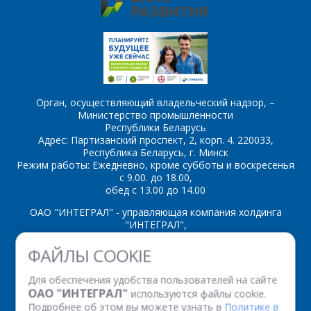
Орган, осуществляющий владельческий надзор, –
Министерство промышленности
Республики Беларусь
Адрес: Партизанский проспект, 2, корп. 4. 220033,
Республика Беларусь, г. Минск
Режим работы: Ежедневно, кроме субботы и воскресенья
с 9.00. до 18.00,
обед с 13.00 до 14.00
ОАО "ИНТЕГРАЛ" - управляющая компания холдинга
"ИНТЕГРАЛ",
ул. Казинца И.П., д.121А, комната 327, г. Минск, 220108,
ФАЙЛЫ COOKIE
Республика Беларусь
Время работы: пн-пт с 08.30 до 17.00
Для обеспечения удобства пользователей на сайте
Факс: (+375 17) 338 12 94 УНП 100386629
ОАО "ИНТЕГРАЛ"
используются файлы cookie.
Рег. номер 100386629 от 01.08.2013 г.
Подробнее об этом вы можете узнать в
Политике в