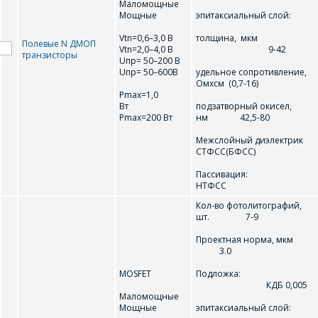
Маломощные
ОФОРМИТЬ ЗАКАЗ
Мощные
эпитаксиальный слой:
Vtn=0,6–3,0 В
толщина, мкм
Полевые N ДМОП
Vtn=2,0–4,0 В
9-42
Форма предназначена
транзисторы
ЗАДАТЬ ВОПРОС
Uпр= 50–200 В
для юридических лиц
Uпр= 50–600В
удельное сопротивление,
и ИП.
Омxсм (0,7-16)
Продажи физическим
Pmax=1,0
СОТРУДНИКИ
лицам
Вт
подзатворный окисел,
Pmax=200 Вт
нм 42,5-80
осуществляются в ТД
КОМПАНИИ С
"ИНТЕГРАЛ", тел.+375
Межслойный диэлектрик
РАДОСТЬЮ
(17) 350-94-32
СТФСС(БФСС)
ОТВЕТЯТ НА
Укажите
Пассивация
ВАШИ
НТФСС
интересующее Вас
изделие, и
ВОПРОСЫ
Кол-во фотолитографий,
сотрудники компании
шт. 7-9
свяжутся с Вами по
Проектная норма, м
вопросам стоимости
Ваше имя
*
3.0
и сроков поставки.
MOSFET
Подложка:
Фамилия Имя
*
КДБ 0,005
Маломощные
Телефон
*
Мощные
эпитаксиальный слой: