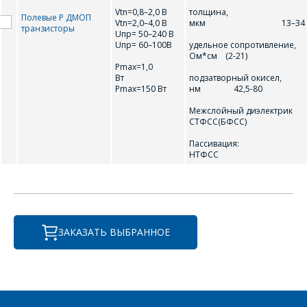
Vtn=0,8–2,0 В
толщина,
Полевые Р ДМОП
Vtn=2,0–4,0 В
мкм 13–34
Организация
*
транзисторы
Uпр= 50–240 В
Uпр= 60–100В
удельное сопротивление,
E-mail
Ом*см (2-21)
Pmax=1,0
Вт
подзатворный окисел,
ПОИСК
Телефон
*
Pmax=150 Вт
нм 42,5-80
Межслойный диэлектрик
Интересующий товар/
СТФСС(БФСС)
услуга
Пассивация
E-mail
*
НТФСС
Сообщение
*
Интересующий товар/
*
услуга, их количество
ЗАКАЗАТЬ ВЫБРАННОЕ
Комментарий
Я согласен на
*
обработку