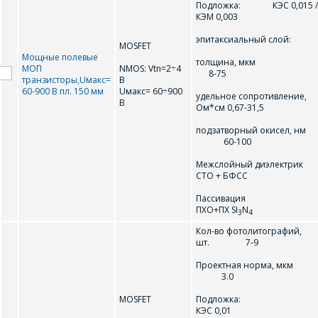
Подложка: КЭС 0,015 /
КЭМ 0,003
эпитаксиальный слой:
MOSFET
Мощные полевые
толщина, мк
МОП
NMOS: Vtn=2÷4
8-75
транзисторы,Uмакс=
В
60-900 В пл. 150 мм
Uмакс= 60÷900
удельное сопротивление,
В
Ом*см 0,67-31,5
подзатворный окисел, нм
60-100
Межслойный диэлектрик
СТО + БФСС
Пассивация
ПХО+ПХ SI
N
3
4
Кол-во фотолитографий,
шт. 7-9
Проектная норма, мк
3.0
MOSFET
Подложка
КЭС 0,01