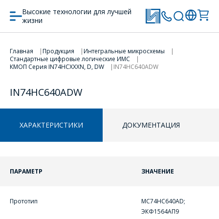
Высокие технологии для лучшей
жизни
Главная
Продукция
Интегральные микросхемы
Стандартные цифровые логические ИМС
ПЕРЕЙТИ В КОРЗИНУ
ПЕРЕЙТИ В КОРЗИНУ
КМОП Серия IN74HCXXXN, D, DW
IN74HC640ADW
ПРОДОЛЖИТЬ ПОКУПКИ
ПРОДОЛЖИТЬ ПОКУПКИ
IN74HC640ADW
ХАРАКТЕРИСТИКИ
ДОКУМЕНТАЦИЯ
ПАРАМЕТР
ЗНАЧЕНИЕ
Прототип
MC74HC640AD;
ЭКФ1564АП9
ОФОРМИТЬ ЗАКАЗ