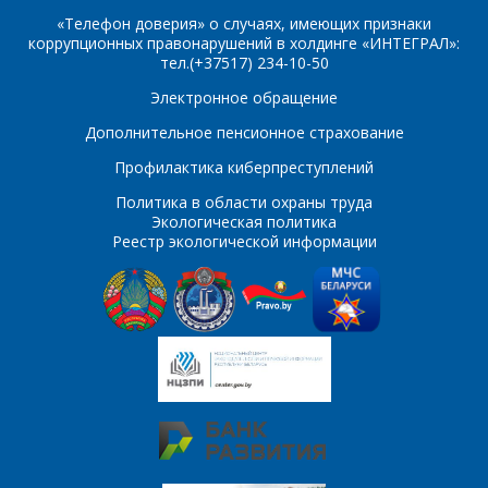
Организация
*
«Телефон доверия» о случаях, имеющих признаки
коррупционных правонарушений в холдинге «ИНТЕГРАЛ»:
E-mail
тел.(+37517) 234-10-50
Электронное обращение
ПОИСК
Телефон
*
Дополнительное пенсионное страхование
Интересующий товар/
Профилактика киберпреступлений
услуга
Политика в области охраны труда
E-mail
*
Экологическая политика
Реестр экологической информации
Сообщение
*
Интересующий товар/
*
услуга, их количество
Комментарий
Я согласен на
*
обработку
персональных данных
*