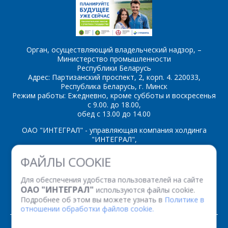
Орган, осуществляющий владельческий надзор, –
Министерство промышленности
*
- обязательные
Республики Беларусь
поля
Адрес: Партизанский проспект, 2, корп. 4. 220033,
Республика Беларусь, г. Минск
Режим работы: Ежедневно, кроме субботы и воскресенья
*
- обязательные
ОТПРАВИТЬ
с 9.00. до 18.00,
поля
обед с 13.00 до 14.00
ОАО "ИНТЕГРАЛ" - управляющая компания холдинга
ОТПРАВИТЬ
"ИНТЕГРАЛ",
ул. Казинца И.П., д.121А, комната 327, г. Минск, 220108,
ФАЙЛЫ COOKIE
Республика Беларусь
Время работы: пн-пт с 08.30 до 17.00
Для обеспечения удобства пользователей на сайте
Факс: (+375 17) 338 12 94 УНП 100386629
ОАО "ИНТЕГРАЛ"
используются файлы cookie.
Рег. номер 100386629 от 01.08.2013 г.
Подробнее об этом вы можете узнать в
Политике в
отношении обработки файлов cookie.