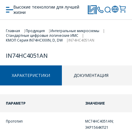
Высокие технологии для лучшей
жизни
Главная
Продукция
Интегральные микросхемы
Стандартные цифровые логические ИМС
ПЕРЕЙТИ В КОРЗИНУ
ПЕРЕЙТИ В КОРЗИНУ
КМОП Серия IN74HCXXXN, D, DW
IN74HC4051AN
ПРОДОЛЖИТЬ ПОКУПКИ
ПРОДОЛЖИТЬ ПОКУПКИ
IN74HC4051AN
ХАРАКТЕРИСТИКИ
ДОКУМЕНТАЦИЯ
ПАРАМЕТР
ЗНАЧЕНИЕ
Прототип
MC74HC4051AN;
ОФОРМИТЬ ЗАКАЗ
ЭКР1564КП21