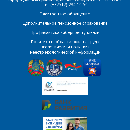
тел.(+37517) 234-10-50
E-mail
Электронное обращение
ПОИСК
Дополнительное пенсионное страхование
Телефон
*
Профилактика киберпреступлений
Интересующий товар/
услуга
Политика в области охраны труда
Экологическая политика
E-mail
*
Реестр экологической информации
Сообщение
*
Интересующий товар/
*
услуга, их количество
Комментарий
Я согласен на
*
обработку
персональных данных
*