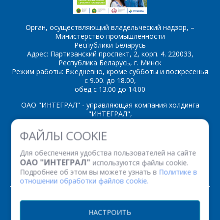
Орган, осуществляющий владельческий надзор, –
Министерство промышленности
Республики Беларусь
*
- обязательные
Адрес: Партизанский проспект, 2, корп. 4. 220033,
поля
Республика Беларусь, г. Минск
Режим работы: Ежедневно, кроме субботы и воскресенья
с 9.00. до 18.00,
*
- обязательные
ОТПРАВИТЬ
обед с 13.00 до 14.00
поля
ОАО "ИНТЕГРАЛ" - управляющая компания холдинга
"ИНТЕГРАЛ",
ОТПРАВИТЬ
ул. Казинца И.П., д.121А, комната 327, г. Минск, 220108,
ФАЙЛЫ COOKIE
Республика Беларусь
Время работы: пн-пт с 08.30 до 17.00
Для обеспечения удобства пользователей на сайте
Факс: (+375 17) 338 12 94 УНП 100386629
ОАО "ИНТЕГРАЛ"
используются файлы cookie.
Рег. номер 100386629 от 01.08.2013 г.
Подробнее об этом вы можете узнать в
Политике в
отношении обработки файлов cookie.
© 2026. Все права защищены.
НАСТРОИТЬ