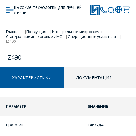
Высокие технологии для лучшей
жизни
Главная
Продукция
Интегральные микросхемы
Стандартные аналоговые ИМС
Операционные усилители
ПЕРЕЙТИ В КОРЗИНУ
ПЕРЕЙТИ В КОРЗИНУ
IZ490
ПРОДОЛЖИТЬ ПОКУПКИ
ПРОДОЛЖИТЬ ПОКУПКИ
IZ490
ХАРАКТЕРИСТИКИ
ДОКУМЕНТАЦИЯ
ПАРАМЕТР
ЗНАЧЕНИЕ
Прототип
1463УД4
ОФОРМИТЬ ЗАКАЗ