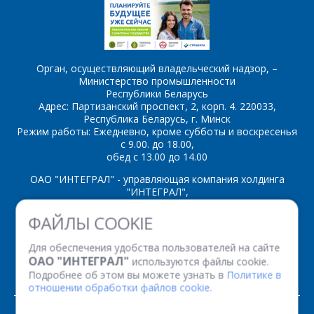
Орган, осуществляющий владельческий надзор, –
Министерство промышленности
*
- обязательные
Республики Беларусь
поля
Адрес: Партизанский проспект, 2, корп. 4. 220033,
Республика Беларусь, г. Минск
Режим работы: Ежедневно, кроме субботы и воскресенья
*
- обязательные
ОТПРАВИТЬ
с 9.00. до 18.00,
поля
обед с 13.00 до 14.00
ОАО "ИНТЕГРАЛ" - управляющая компания холдинга
ОТПРАВИТЬ
"ИНТЕГРАЛ",
ул. Казинца И.П., д.121А, комната 327, г. Минск, 220108,
ФАЙЛЫ COOKIE
Республика Беларусь
Время работы: пн-пт с 08.30 до 17.00
Для обеспечения удобства пользователей на сайте
Факс: (+375 17) 338 12 94 УНП 100386629
ОАО "ИНТЕГРАЛ"
используются файлы cookie.
Рег. номер 100386629 от 01.08.2013 г.
Подробнее об этом вы можете узнать в
Политике в
отношении обработки файлов cookie.