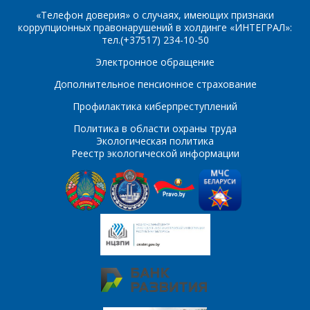
Организация
*
«Телефон доверия» о случаях, имеющих признаки
коррупционных правонарушений в холдинге «ИНТЕГРАЛ»:
E-mail
тел.(+37517) 234-10-50
Электронное обращение
ПОИСК
Телефон
*
Дополнительное пенсионное страхование
Интересующий товар/
Профилактика киберпреступлений
услуга
Политика в области охраны труда
E-mail
*
Экологическая политика
Реестр экологической информации
Сообщение
*
Интересующий товар/
*
услуга, их количество
Комментарий
Я согласен на
*
обработку
персональных данных
*