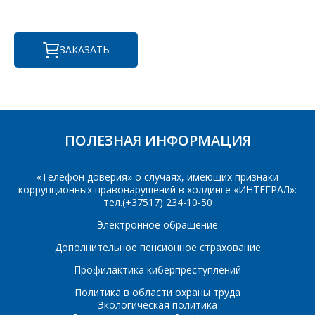
Фамилия Имя
*
ЗАКАЗАТЬ
Телефон
*
Организация
*
E-mail
ПОЛЕЗНАЯ ИНФОРМАЦИЯ
ПОИСК
Телефон
*
«Телефон доверия» о случаях, имеющих признаки
Интересующий товар/
коррупционных правонарушений в холдинге «ИНТЕГРАЛ»:
услуга
тел.(+37517) 234-10-50
E-mail
*
Электронное обращение
Дополнительное пенсионное страхование
Сообщение
*
Профилактика киберпреступлений
Интересующий товар/
*
Политика в области охраны труда
услуга, их количество
Экологическая политика