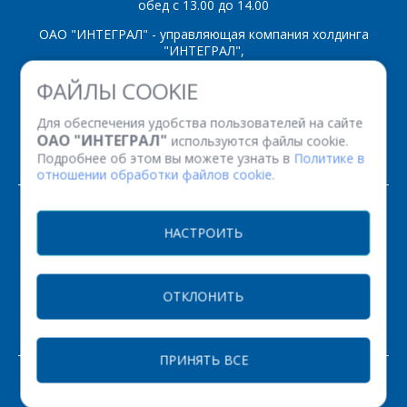
обед с 13.00 до 14.00
ОАО "ИНТЕГРАЛ" - управляющая компания холдинга
"ИНТЕГРАЛ",
ул. Казинца И.П., д.121А, комната 327, г. Минск, 220108,
ФАЙЛЫ COOKIE
Республика Беларусь
Время работы: пн-пт с 08.30 до 17.00
Для обеспечения удобства пользователей на сайте
Факс: (+375 17) 338 12 94 УНП 100386629
ОАО "ИНТЕГРАЛ"
используются файлы cookie.
Рег. номер 100386629 от 01.08.2013 г.
Подробнее об этом вы можете узнать в
Политике в
отношении обработки файлов cookie.
© 2026. Все права защищены.
НАСТРОИТЬ
Версия для печати
ОТКЛОНИТЬ
НАСТРОЙКИ COOKIE
ПРИНЯТЬ ВСЕ
ЗАКАЗАТЬ
РАЗРАБОТКА САЙТА