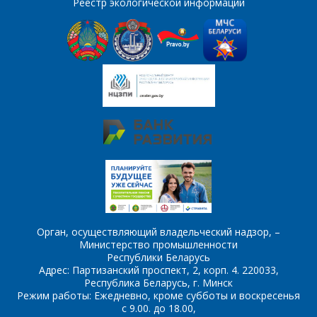
Реестр экологической информации
Комментарий
Я согласен на
*
обработку
персональных данных
*
*
- обязательные
поля
*
- обязательные
ОТПРАВИТЬ
поля
Орган, осуществляющий владельческий надзор, –
Министерство промышленности
Республики Беларусь
Адрес: Партизанский проспект, 2, корп. 4. 220033,
ОТПРАВИТЬ
Республика Беларусь, г. Минск
Режим работы: Ежедневно, кроме субботы и воскресенья
с 9.00. до 18.00,