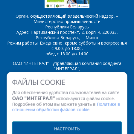
ОТПРАВИТЬ
Орган, осуществляющий владельческий надзор, –
Министерство промышленности
Республики Беларусь
Адрес: Партизанский проспект, 2, корп. 4. 220033,
Республика Беларусь, г. Минск
Режим работы: Ежедневно, кроме субботы и воскресенья
с 9.00. до 18.00,
обед с 13.00 до 14.00
ОАО "ИНТЕГРАЛ" - управляющая компания холдинга
"ИНТЕГРАЛ",
ул. Казинца И.П., д.121А, комната 327, г. Минск, 220108,
ФАЙЛЫ COOKIE
Республика Беларусь
Время работы: пн-пт с 08.30 до 17.00
Для обеспечения удобства пользователей на сайте
Факс: (+375 17) 338 12 94 УНП 100386629
ОАО "ИНТЕГРАЛ"
используются файлы cookie.
Рег. номер 100386629 от 01.08.2013 г.
Подробнее об этом вы можете узнать в
Политике в
отношении обработки файлов cookie.
© 2026. Все права защищены.
НАСТРОИТЬ