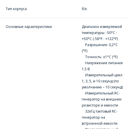
Тип корпуса
б/к
Основные характеристики
Диапазон измеряемой
температуры: -50°С -
+50°С (-58°F - +122°F)
Разрешение: 0,2°С
(°F)
ОФОРМИТЬ ЗАКАЗ
Точность: ±1°С (°F)
Напряжение питания
1,5 В
Форма предназначена
Измерительный цикл
ЗАДАТЬ ВОПРОС
для юридических лиц
1, 3, 5, и 10 секунд (по
и ИП.
умолчанию – 10 секунд)
Продажи физическим
СОТРУДНИКИ
Измерительный RC-
лицам
осуществляются в ТД
генератор на внешних
КОМПАНИИ С
"ИНТЕГРАЛ", тел.+375
резисторе и емкости
РАДОСТЬЮ
(17) 350-94-32
32кГц тактовый RC-
ОТВЕТЯТ НА
генератор на
Укажите
встроенной емкости
ВАШИ
интересующее Вас