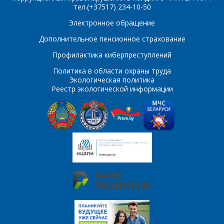
Сообщение
*
тел.(+37517) 234-10-50
Интересующий товар/
Электронное обращение
*
услуга, их количество
Дополнительное пенсионное страхование
Профилактика киберпреступлений
Политика в области охраны труда
Комментарий
Я согласен на
*
Экологическая политика
обработку
Реестр экологической информации
персональных данных
*
*
- обязательные
поля
*
- обязательные
ОТПРАВИТЬ
поля