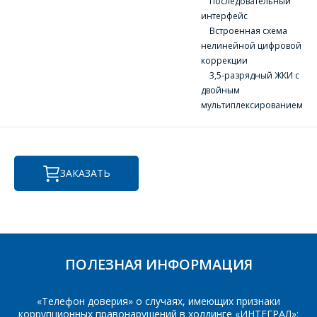
Последовательный
изделие, и
ВОПРОСЫ
интерфейс
сотрудники компании
Встроенная схема
свяжутся с Вами по
нелинейной цифровой
вопросам стоимости
Ваше имя
*
и сроков поставки.
коррекции
3,5-разрядный ЖКИ с
Фамилия Имя
*
двойным
мультиплексированием
Телефон
*
Организация
*
ЗАКАЗАТЬ
E-mail
ПОИСК
Телефон
*
Интересующий товар/
услуга
ПОЛЕЗНАЯ ИНФОРМАЦИЯ
E-mail
*
«Телефон доверия» о случаях, имеющих признаки
коррупционных правонарушений в холдинге «ИНТЕГРАЛ»: