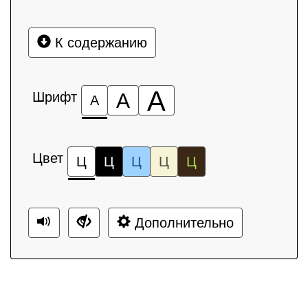
К содержанию
А
Шрифт
А
А
Цвет
Ц
Ц
Ц
Ц
Ц
Дополнительно