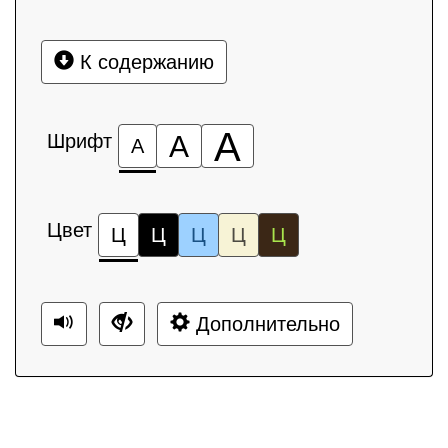
К содержанию
А
Шрифт
А
А
Цвет
Ц
Ц
Ц
Ц
Ц
Дополнительно