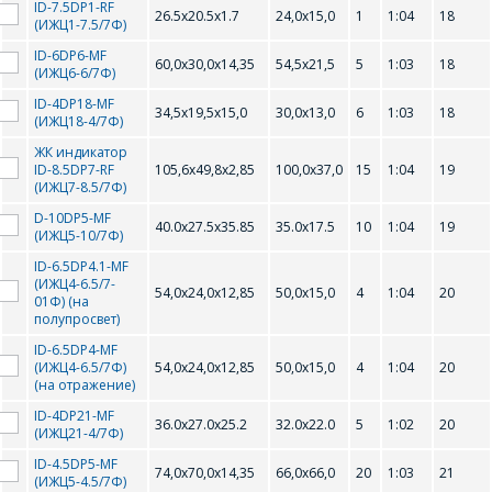
ID-7.5DP1-RF
26.5x20.5x1.7
24,0x15,0
1
1:04
18
(ИЖЦ1-7.5/7Ф)
ID-6DP6-MF
60,0х30,0х14,35
54,5х21,5
5
1:03
18
(ИЖЦ6-6/7Ф)
ID-4DP18-MF
34,5х19,5х15,0
30,0х13,0
6
1:03
18
(ИЖЦ18-4/7Ф)
ЖК индикатор
ID-8.5DP7-RF
105,6х49,8х2,85
100,0х37,0
15
1:04
19
(ИЖЦ7-8.5/7Ф)
ОФОРМИТЬ ЗАКАЗ
D-10DP5-MF
40.0х27.5х35.85
35.0х17.5
10
1:04
19
(ИЖЦ5-10/7Ф)
ID-6.5DP4.1-MF
(ИЖЦ4-6.5/7-
Форма предназначена
54,0х24,0х12,85
50,0х15,0
4
1:04
20
ЗАДАТЬ ВОПРОС
01Ф) (на
для юридических лиц
полупросвет)
и ИП.
Продажи физическим
ID-6.5DP4-MF
СОТРУДНИКИ
(ИЖЦ4-6.5/7Ф)
54,0х24,0х12,85
50,0х15,0
4
1:04
20
лицам
(на отражение)
осуществляются в ТД
КОМПАНИИ С
"ИНТЕГРАЛ", тел.+375
ID-4DP21-MF
36.0x27.0x25.2
32.0x22.0
5
1:02
20
РАДОСТЬЮ
(17) 350-94-32
(ИЖЦ21-4/7Ф)
ОТВЕТЯТ НА
ID-4.5DP5-MF
74,0х70,0х14,35
66,0х66,0
20
1:03
21
Укажите
(ИЖЦ5-4.5/7Ф)