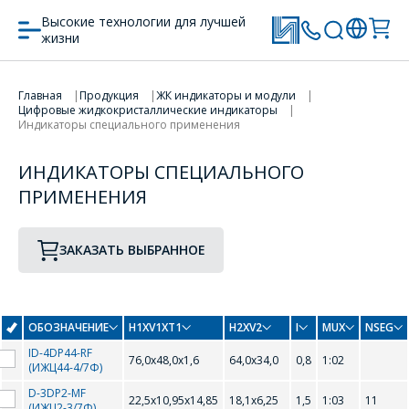
Высокие технологии для лучшей
жизни
ПЕРЕЙТИ В КОРЗИНУ
Главная
Продукция
ЖК индикаторы и модули
Цифровые жидкокристаллические индикаторы
Индикаторы специального применения
ПРОДОЛЖИТЬ ПОКУПКИ
ИНДИКАТОРЫ СПЕЦИАЛЬНОГО
ПРИМЕНЕНИЯ
ЗАКАЗАТЬ ВЫБРАННОЕ
ОБОЗНАЧЕНИЕ
H1XV1XT1
H2XV2
I
MUX
NSEG
ID-4DP44-RF
76,0х48,0х1,6
64,0х34,0
0,8
1:02
(ИЖЦ44-4/7Ф)
D-3DP2-MF
22,5x10,95x14,85
18,1х6,25
1,5
1:03
11
(ИЖЦ2-3/7Ф)