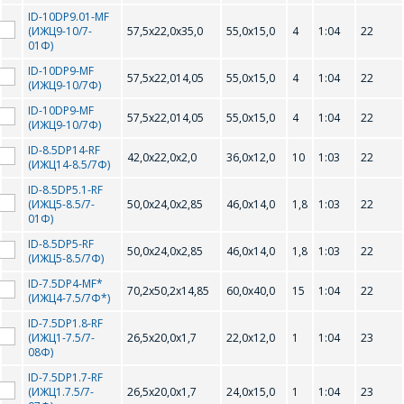
ВАШИ
интересующее Вас
ID-10DP9.01-MF
изделие, и
ВОПРОСЫ
(ИЖЦ9-10/7-
57,5х22,0х35,0
55,0х15,0
4
1:04
22
сотрудники компании
01Ф)
свяжутся с Вами по
вопросам стоимости
ID-10DP9-MF
Ваше имя
*
57,5х22,014,05
55,0х15,0
4
1:04
22
(ИЖЦ9-10/7Ф)
и сроков поставки.
ID-10DP9-MF
57,5х22,014,05
55,0х15,0
4
1:04
22
Фамилия Имя
*
(ИЖЦ9-10/7Ф)
ID-8.5DP14-RF
Телефон
*
42,0х22,0х2,0
36,0х12,0
10
1:03
22
(ИЖЦ14-8.5/7Ф)
ID-8.5DP5.1-RF
Организация
*
(ИЖЦ5-8.5/7-
50,0х24,0х2,85
46,0х14,0
1,8
1:03
22
01Ф)
E-mail
ID-8.5DP5-RF
50,0х24,0х2,85
46,0х14,0
1,8
1:03
22
(ИЖЦ5-8.5/7Ф)
ПОИСК
ID-7.5DP4-MF*
Телефон
*
70,2х50,2х14,85
60,0х40,0
15
1:04
22
(ИЖЦ4-7.5/7Ф*)
Интересующий товар/
ID-7.5DP1.8-RF
услуга
(ИЖЦ1-7.5/7-
26,5х20,0х1,7
22,0х12,0
1
1:04
23
08Ф)
E-mail
*
ID-7.5DP1.7-RF
(ИЖЦ1.7.5/7-
26,5х20,0х1,7
24,0x15,0
1
1:04
23