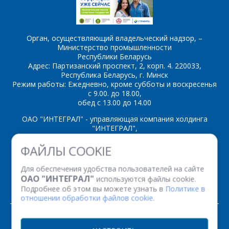
Орган, осуществляющий владельческий надзор, –
Министерство промышленности
Республики Беларусь
Адрес: Партизанский проспект, 2, корп. 4. 220033,
Республика Беларусь, г. Минск
Режим работы: Ежедневно, кроме субботы и воскресенья
с 9.00. до 18.00,
обед с 13.00 до 14.00
ОАО "ИНТЕГРАЛ" - управляющая компания холдинга
"ИНТЕГРАЛ",
ул. Казинца И.П., д.121А, комната 327, г. Минск, 220108,
ФАЙЛЫ COOKIE
Республика Беларусь
Время работы: пн-пт с 08.30 до 17.00
Для обеспечения удобства пользователей на сайте
Факс: (+375 17) 338 12 94 УНП 100386629
ОАО "ИНТЕГРАЛ"
используются файлы cookie.
Рег. номер 100386629 от 01.08.2013 г.
Подробнее об этом вы можете узнать в
Политике в
отношении обработки файлов cookie.
© 2026. Все права защищены.