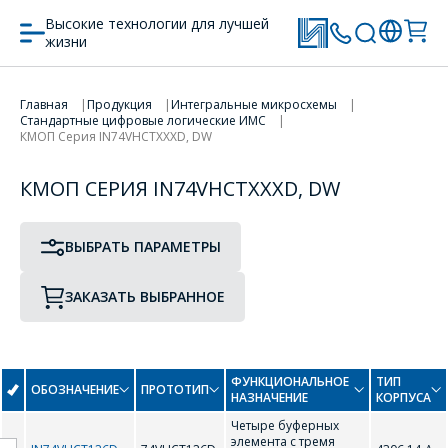
Высокие технологии для лучшей
жизни
ПРОТОТИП
ТИП КОРПУСА
ПЕРЕЙТИ В КОРЗИНУ
Главная
Продукция
Интегральные микросхемы
Стандартные цифровые логические ИМС
КМОП Серия IN74VHCTXXXD, DW
ПРОДОЛЖИТЬ ПОКУПКИ
КМОП СЕРИЯ IN74VHCTXXXD, DW
0-9
ВЫБРАТЬ ПАРАМЕТРЫ
74VHCT00D (ЛА3)
74VHCT02D (ЛЕ1)
74VHCT08D (ЛИ1)
74VHCT125D (ЛП8)
ЗАКАЗАТЬ ВЫБРАННОЕ
74VHCT126D
74VHCT240D (АП3)
74VHCT241D (АП4)
74VHCT244D (АП5)
ФУНКЦИОНАЛЬНОЕ
ТИП
ОБОЗНАЧЕНИЕ
ПРОТОТИП
НАЗНАЧЕНИЕ
КОРПУСА
74VHCT32D (ЛЛ1)
74VHCT373D (ИР22)
Четыре буферных
элемента с тремя