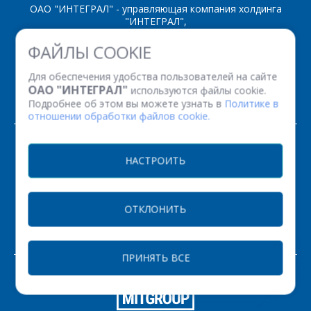
ОАО "ИНТЕГРАЛ" - управляющая компания холдинга
"ИНТЕГРАЛ",
ул. Казинца И.П., д.121А, комната 327, г. Минск, 220108,
ФАЙЛЫ COOKIE
Республика Беларусь
Время работы: пн-пт с 08.30 до 17.00
Для обеспечения удобства пользователей на сайте
Факс: (+375 17) 338 12 94 УНП 100386629
ОАО "ИНТЕГРАЛ"
используются файлы cookie.
Рег. номер 100386629 от 01.08.2013 г.
Подробнее об этом вы можете узнать в
Политике в
отношении обработки файлов cookie.
© 2026. Все права защищены.
НАСТРОИТЬ
Версия для печати
ОТКЛОНИТЬ
НАСТРОЙКИ COOKIE
ПРИНЯТЬ ВСЕ
ЗАКАЗАТЬ
РАЗРАБОТКА САЙТА