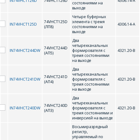
IN74VHCT126D
74VHCT126D
4306.14-А
состояниями на
74VHCT374D (ИР23)
74VHCT74D (ТМ2)
выходе
Четыре буферных
74VHCT125D
элемента с тремя
IN74VHCT125D
4306.14-А
(ЛП8)
состояниями на
выходе
Два
четырехканальных
74VHCT244D
IN74VHCT244DW
формирователя с
4321.20-В
(АП5)
тремя состояниями
на выходе
Два
четырехканальных
74VHCT241D
IN74VHCT241DW
формирователя с
4321.20-В
(АП4)
тремя состояниями
на выходе
ОФОРМИТЬ ЗАКАЗ
Два
четырехканальных
74VHCT240D
IN74VHCT240DW
формирователя с
4321.20-В
(АП3)
тремя состояниями и
Форма предназначена
инверсией на выходе
ЗАДАТЬ ВОПРОС
для юридических лиц
Восьмиразрядный
и ИП.
регистр,
Продажи физическим
управляемый по