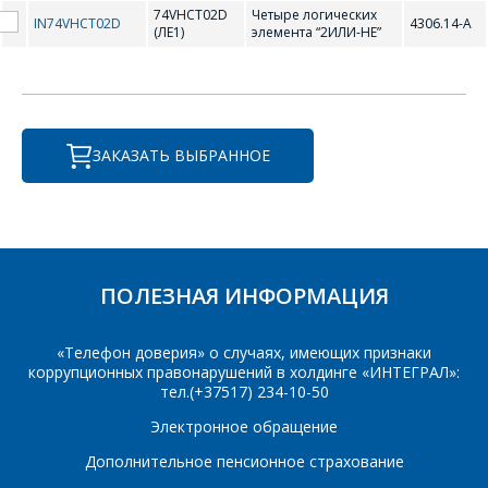
74VHCT02D
Четыре логических
IN74VHCT02D
4306.14-А
Интересующий товар/
(ЛЕ1)
элемента “2ИЛИ-НЕ”
услуга
E-mail
*
Сообщение
*
ЗАКАЗАТЬ ВЫБРАННОЕ
Интересующий товар/
*
услуга, их количество
ПОЛЕЗНАЯ ИНФОРМАЦИЯ
Комментарий
Я согласен на
*
обработку
персональных данных
*
«Телефон доверия» о случаях, имеющих признаки
коррупционных правонарушений в холдинге «ИНТЕГРАЛ»:
тел.(+37517) 234-10-50
Электронное обращение
Дополнительное пенсионное страхование
*
- обязательные