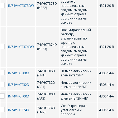
СОТРУДНИКИ
лицам
уровню с
74VHCT373D
осуществляются в ТД
IN74VHCT373DW
параллельным
4321.20-В
КОМПАНИИ С
(ИР22)
вводом-выводом
"ИНТЕГРАЛ", тел.+375
РАДОСТЬЮ
данных, с тремя
(17) 350-94-32
состояниями на
ОТВЕТЯТ НА
выходе
Укажите
ВАШИ
Восьмиразрядный
интересующее Вас
регистр,
изделие, и
ВОПРОСЫ
управляемый по
сотрудники компании
фронту с
74VHCT374D
свяжутся с Вами по
IN74VHCT374DW
параллельным
4321.20-В
(ИР23)
вопросам стоимости
Ваше имя
*
вводом-выводом
данных, с тремя
и сроков поставки.
состояниями на
выходе
Фамилия Имя
*
74VHCT08D
Четыре логических
IN74VHCT08D
4306.14-А
(ЛИ1)
элемента “2И”
Телефон
*
74VHCT32D
Четыре логических
IN74VHCT32D
4306.14-А
(ЛЛ1)
элемента “2ИЛИ”
Организация
*
74VHCT00D
Четыре логических
IN74VHCT00D
4306.14-А
(ЛА3)
элемента “2И-НЕ”
E-mail
Два D-триггера с
74VHCT74D
IN74VHCT74D
установкой и
4306.14-А
ПОИСК
(ТМ2)
Телефон
*
сбросом