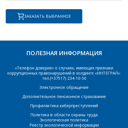
Интересующий товар/
услуга
ЗАКАЗАТЬ ВЫБРАННОЕ
E-mail
*
Сообщение
*
Интересующий товар/
ПОЛЕЗНАЯ ИНФОРМАЦИЯ
*
услуга, их количество
«Телефон доверия» о случаях, имеющих признаки
коррупционных правонарушений в холдинге «ИНТЕГРАЛ»:
тел.(+37517) 234-10-50
Комментарий
Я согласен на
*
обработку
Электронное обращение
персональных данных
*
Дополнительное пенсионное страхование
Профилактика киберпреступлений
Политика в области охраны труда
Экологическая политика
Реестр экологической информации