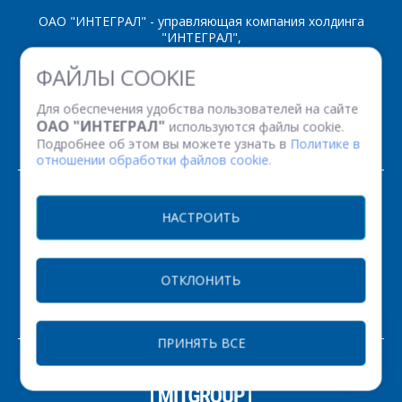
ОАО "ИНТЕГРАЛ" - управляющая компания холдинга
"ИНТЕГРАЛ",
ул. Казинца И.П., д.121А, комната 327, г. Минск, 220108,
ФАЙЛЫ COOKIE
Республика Беларусь
Время работы: пн-пт с 08.30 до 17.00
Для обеспечения удобства пользователей на сайте
Факс: (+375 17) 338 12 94 УНП 100386629
ОАО "ИНТЕГРАЛ"
используются файлы cookie.
Рег. номер 100386629 от 01.08.2013 г.
Подробнее об этом вы можете узнать в
Политике в
отношении обработки файлов cookie.
© 2026. Все права защищены.
НАСТРОИТЬ
Версия для печати
ОТКЛОНИТЬ
НАСТРОЙКИ COOKIE
ПРИНЯТЬ ВСЕ
ЗАКАЗАТЬ
РАЗРАБОТКА САЙТА