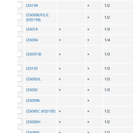
IZ6199
+
1/2
IZ6099Е/F/L/C
+
1/2
(KS5199)
IZ6018
+
+
1/3
IZ6094
+
+
1/4
IZ6597/B
+
+
1/3
IZ6193
+
+
1/3
IZ6093/L
+
+
1/3
IZ6092
+
+
1/3
IZ6099K
+
IZ6095C (KS5195)
+
+
1/2
IZ6090H
+
+
1/2
IZ6090S
+
+
1/2