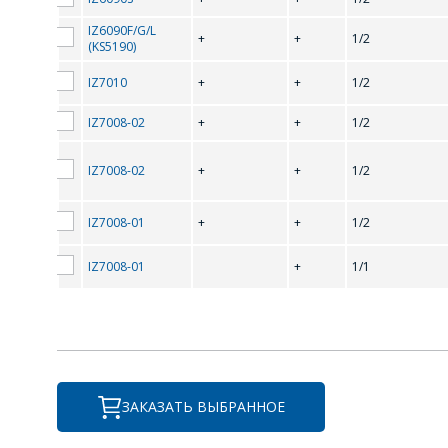
IZ6090F/G/L
+
+
1/2
(KS5190)
IZ7010
+
+
1/2
IZ7008-02
+
+
1/2
IZ7008-02
+
+
1/2
IZ7008-01
+
+
1/2
IZ7008-01
+
1/1
ПЕ
ЗАКАЗАТЬ ВЫБРАННОЕ