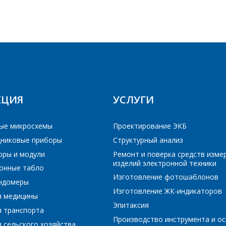
Интересующий товар/услуга, их количество
*
Комментарий
*
Я согласен на обработку персональных данных
*
КЦИЯ
УСЛУГИ
ые микросхемы
Проектирование ЭКБ
никовые приборы
Структурный анализ
*
- обязательные поля
оры и модули
Ремонт и поверка средств изме
изделий электронной техники
онные табло
*
- обязательные поля
ОТПРАВИТЬ
Изготовление фотошаблонов
ундомеры
Изготовление ЖК-индикаторов
я медицины
ОТПРАВИТЬ
Эпитаксия
я транспорта
Производство инструмента и ос
 сельского хозяйства