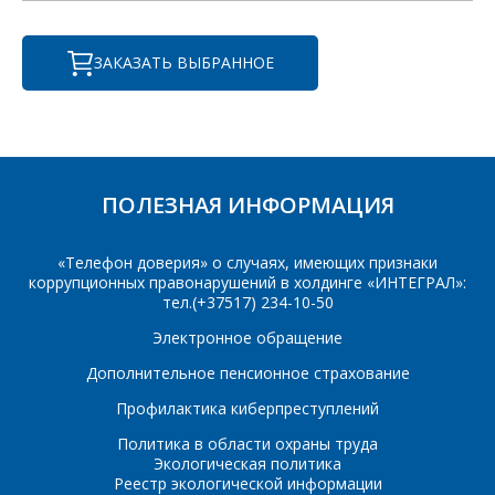
Интересующий товар/
услуга
ЗАКАЗАТЬ ВЫБРАННОЕ
E-mail
*
Сообщение
*
Интересующий товар/
ПОЛЕЗНАЯ ИНФОРМАЦИЯ
*
услуга, их количество
«Телефон доверия» о случаях, имеющих признаки
коррупционных правонарушений в холдинге «ИНТЕГРАЛ»:
тел.(+37517) 234-10-50
Комментарий
Я согласен на
*
обработку
Электронное обращение
персональных данных
*
Дополнительное пенсионное страхование
Профилактика киберпреступлений
Политика в области охраны труда
Экологическая политика
Реестр экологической информации