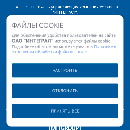
ОАО "ИНТЕГРАЛ" - управляющая компания холдинга
"ИНТЕГРАЛ",
ул. Казинца И.П., д.121А, комната 327, г. Минск, 220108,
ФАЙЛЫ COOKIE
Республика Беларусь
Время работы: пн-пт с 08.30 до 17.00
Для обеспечения удобства пользователей на сайте
Факс: (+375 17) 338 12 94 УНП 100386629
ОАО "ИНТЕГРАЛ"
используются файлы cookie.
Рег. номер 100386629 от 01.08.2013 г.
Подробнее об этом вы можете узнать в
Политике в
отношении обработки файлов cookie.
© 2026. Все права защищены.
НАСТРОИТЬ
Версия для печати
ОТКЛОНИТЬ
НАСТРОЙКИ COOKIE
ПРИНЯТЬ ВСЕ
ЗАКАЗАТЬ
РАЗРАБОТКА САЙТА