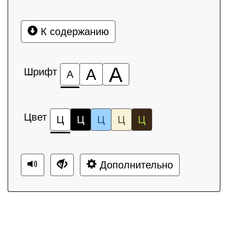
К содержанию
А
Шрифт
А
А
Цвет
Ц
Ц
Ц
Ц
Ц
Дополнительно